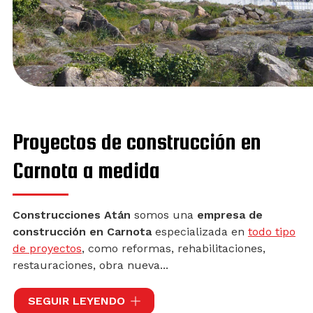
Proyectos de construcción en
Carnota a medida
Construcciones Atán
somos una
empresa de
construcción en Carnota
especializada en
todo tipo
de proyectos
, como reformas, rehabilitaciones,
restauraciones, obra nueva...
Contamos con una amplia experiencia en el sector,
SEGUIR LEYENDO
la cual nos avala y nos permite ofrecer soluciones