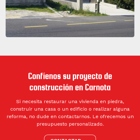
Confíenos su proyecto de
construcción en Carnota
Si necesita restaurar una vivienda en piedra,
construir una casa o un edificio o realizar alguna
reforma, no dude en contactarnos. Le ofrecemos un
presupuesto personalizado.